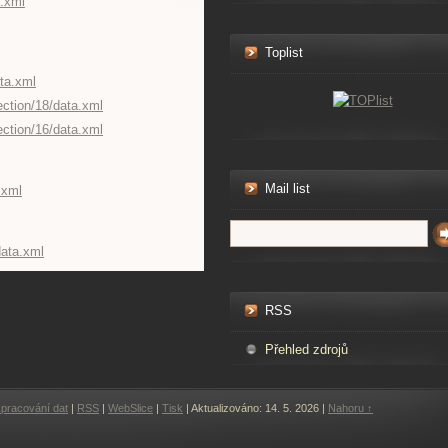
a.xml
Toplist
ata.xml
ection/18/data.xml
ection/16/data.xml
Mail list
.xml
data.xml
RSS
Přehled zdrojů
pracování dat
|
RSS
|
WebSlice
|
Tisk
|
Aktualizováno: 14. 5. 2026
|
Nahoru ↑