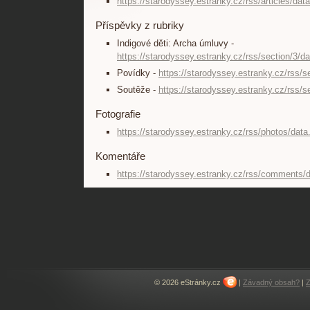
https://starodyssey.estranky.cz/rss/articles/dat
Příspěvky z rubriky
Indigové děti: Archa úmluvy -
https://starodyssey.estranky.cz/rss/section/3/d
Povídky -
https://starodyssey.estranky.cz/rss/s
Soutěže -
https://starodyssey.estranky.cz/rss/s
Fotografie
https://starodyssey.estranky.cz/rss/photos/data
Komentáře
https://starodyssey.estranky.cz/rss/comments/
© 2026 eStránky.cz
|
Závadný obsah?
|
Z